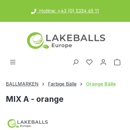
Zum Hauptinhalt springen
Hotline: +43 (0) 5334 65 11
Ware
BALLMARKEN
Farbige Bälle
Orange Bälle
MIX A - orange