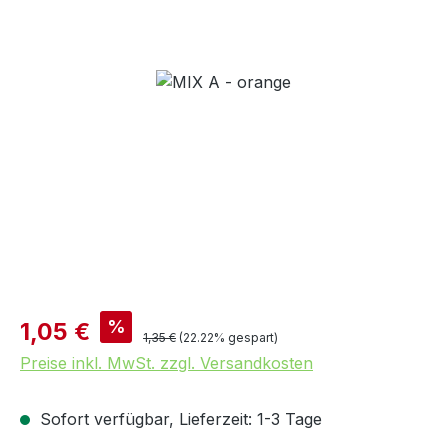
Bildergalerie überspringen
Verkaufspreis:
%
1,05 €
Regulärer Preis:
1,35 €
(22.22% gespart)
Preise inkl. MwSt. zzgl. Versandkosten
Sofort verfügbar, Lieferzeit: 1-3 Tage