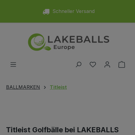
Zum Hauptinhalt springen
Schneller Versand
Du hast 0 Produ
Ware
BALLMARKEN
Titleist
Titleist Golfbälle bei LAKEBALLS