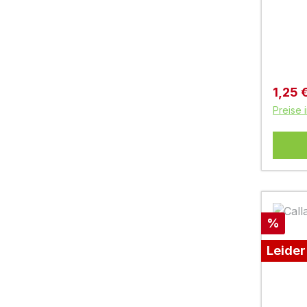
Verkau
1,25 
Preise 
Rabatt
%
Leider