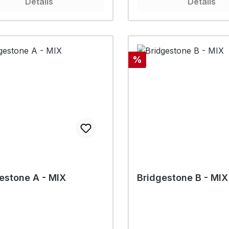
Details
Details
Rabatt
%
estone A - MIX
Bridgestone B - MIX