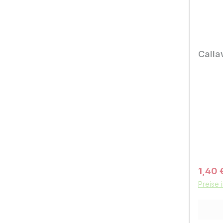
Calla
Verkau
1,40 
Preise 