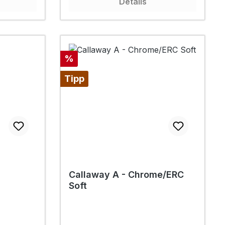
Details
Rabatt
%
Tipp
Callaway A - Chrome/ERC
Soft