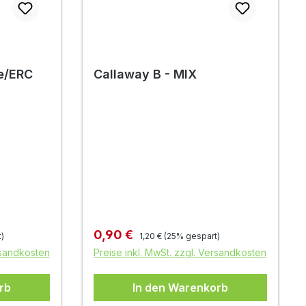
e/ERC
Callaway B - MIX
Regulärer Preis:
Verkaufspreis:
0,90 €
)
1,20 €
(25% gespart)
rsandkosten
Preise inkl. MwSt. zzgl. Versandkosten
rb
In den Warenkorb