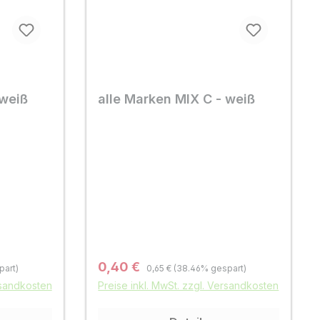
 weiß
alle Marken MIX C - weiß
Regulärer Preis:
Verkaufspreis:
0,40 €
part)
0,65 €
(38.46% gespart)
rsandkosten
Preise inkl. MwSt. zzgl. Versandkosten