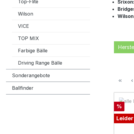
Top-Flite
Srixon
Bridge
Wilson
Wilson,
VICE
TOP MIX
Herste
Farbige Bälle
Driving Range Bälle
Sonderangebote
Ballfinder
Rabatt
%
Leider