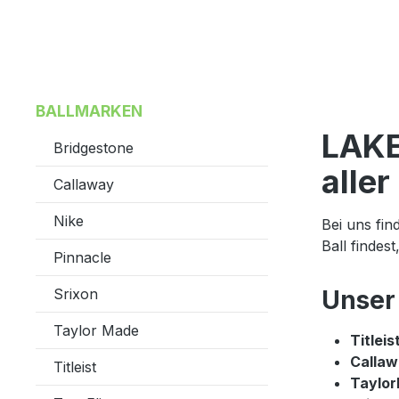
BALLMARKEN
LAKE
Bridgestone
alle
Callaway
Nike
Bei uns fin
Ball findes
Pinnacle
Srixon
Unser
Taylor Made
Titleis
Callaw
Titleist
Taylo