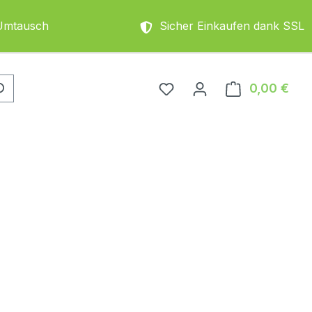
Umtausch
Sicher Einkaufen dank SSL
0,00 €
Ware