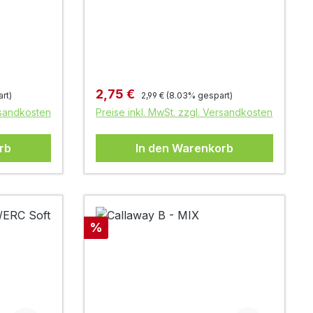
Regulärer Preis:
Verkaufspreis:
2,75 €
rt)
2,99 €
(8.03% gespart)
rsandkosten
Preise inkl. MwSt. zzgl. Versandkosten
rb
In den Warenkorb
Rabatt
%