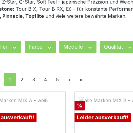
:
Z-Star, Q-Star, Soft Feel – japanische Präzision und Weich
stone:
Tour B X, Tour B RX, E6 – für konstante Performan
 Pinnacle, Topflite
und viele weitere bewährte Marken.
ller
Farbe
Modelle
Qualität
Seite
Seite
Seite
Seite
Seite
1
2
3
4
5
Rabatt
%
 ausverkauft!
Leider ausverkauft!