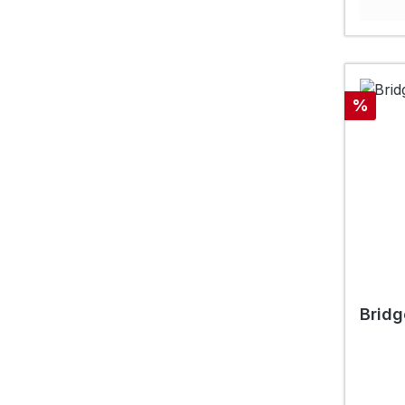
Rabatt
%
Bridg