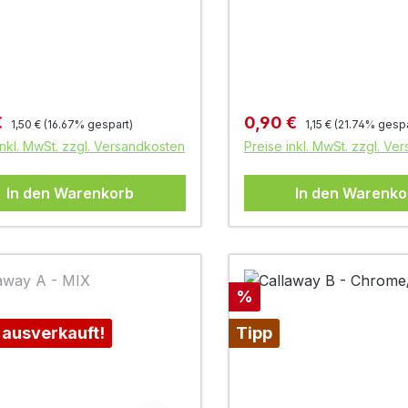
Regulärer Preis:
Regulärer Preis:
fspreis:
Verkaufspreis:
€
0,90 €
1,50 €
(16.67% gespart)
1,15 €
(21.74% gespa
inkl. MwSt. zzgl. Versandkosten
Preise inkl. MwSt. zzgl. Ve
In den Warenkorb
In den Warenko
Rabatt
%
 ausverkauft!
Tipp