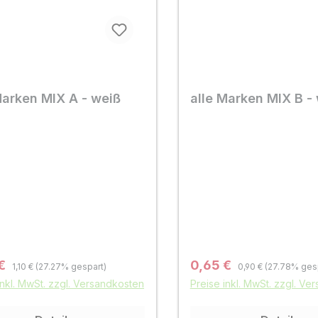
Marken MIX A - weiß
alle Marken MIX B -
Regulärer Preis:
Regulärer Preis:
fspreis:
Verkaufspreis:
 €
0,65 €
1,10 €
(27.27% gespart)
0,90 €
(27.78% ges
inkl. MwSt. zzgl. Versandkosten
Preise inkl. MwSt. zzgl. Ve