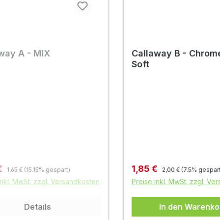
way A - MIX
Callaway B - Chrom
Soft
Regulärer Preis:
Regulärer Preis:
fspreis:
Verkaufspreis:
€
1,85 €
1,65 €
(15.15% gespart)
2,00 €
(7.5% gespart
inkl. MwSt. zzgl. Versandkosten
Preise inkl. MwSt. zzgl. Ve
Details
In den Warenko